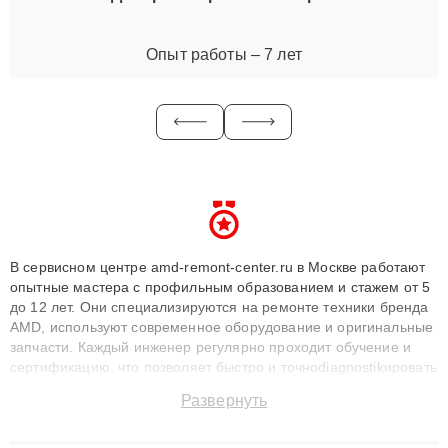
Опыт работы – 7 лет
В сервисном центре amd-remont-center.ru в Москве работают
опытные мастера с профильным образованием и стажем от 5
до 12 лет. Они специализируются на ремонте техники бренда
AMD, используют современное оборудование и оригинальные
запчасти. Каждый инженер регулярно проходит обучение и
сертификацию, что позволяет быстро и точноdiagnostikировать
поломки и восстанавливать технику с сохранением гарантии
Развернуть
до 3 лет. Наши мастера решают сложные случаи: от замены
матриц и материнских плат до ремонта после залития и
восстановления данных. Благодаря высокой квалификации и