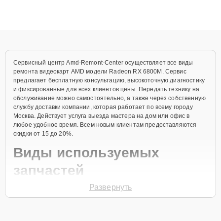
ответственному подходу клиенты получают быстрый,
качественный ремонт и понятные объяснения по результатам
диагностики.
Сервисный центр Amd-Remont-Center осуществляет все виды
ремонта видеокарт AMD модели Radeon RX 6800M. Сервис
предлагает бесплатную консультацию, высокоточную диагностику
и фиксированные для всех клиентов цены. Передать технику на
обслуживание можно самостоятельно, а также через собственную
службу доставки компании, которая работает по всему городу
Москва. Действует услуга выезда мастера на дом или офис в
любое удобное время. Всем новым клиентам предоставляются
скидки от 15 до 20%.
Виды используемых
запчастей
Развернуть
Для ремонта видеокарты модели Radeon RX 6800M предлагаются
как оригинальные комплектующие бренда AMD, так и
качественные аналоги фирменных деталей. Выбор варианта
запчастей или качества аналогичных комплектующих всегда