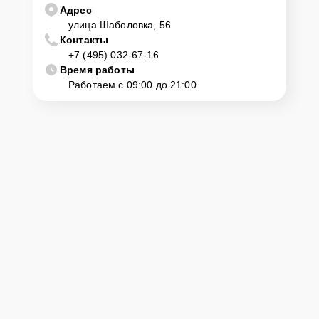
телефону горячей линии: +7 (495) 032-67-16. Наши специалисты
Адрес
оперативно проконсультируют по всем необходимым вопросам,
улица Шаболовка, 56
запишут на диагностику, подскажут с вариантами курьерской
Контакты
доставки или оформят выезд мастера в удобное время и место.
+7 (495) 032-67-16
Время работы
Работаем с 09:00 до 21:00