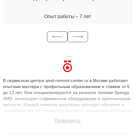
Опыт работы – 7 лет
В сервисном центре amd-remont-center.ru в Москве работают
опытные мастера с профильным образованием и стажем от 5
до 12 лет. Они специализируются на ремонте техники бренда
AMD, используют современное оборудование и оригинальные
запчасти. Каждый инженер регулярно проходит обучение и
сертификацию, что позволяет быстро и точноdiagnostikировать
поломки и восстанавливать технику с сохранением гарантии
Развернуть
до 3 лет. Наши мастера решают сложные случаи: от замены
матриц и материнских плат до ремонта после залития и
восстановления данных. Благодаря высокой квалификации и