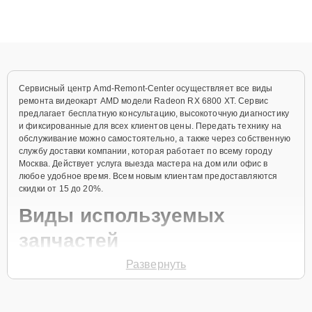
ответственному подходу клиенты получают быстрый,
качественный ремонт и понятные объяснения по результатам
диагностики.
Сервисный центр Amd-Remont-Center осуществляет все виды
ремонта видеокарт AMD модели Radeon RX 6800 XT. Сервис
предлагает бесплатную консультацию, высокоточную диагностику
и фиксированные для всех клиентов цены. Передать технику на
обслуживание можно самостоятельно, а также через собственную
службу доставки компании, которая работает по всему городу
Москва. Действует услуга выезда мастера на дом или офис в
любое удобное время. Всем новым клиентам предоставляются
скидки от 15 до 20%.
Виды используемых
запчастей
Развернуть
Для ремонта видеокарты модели Radeon RX 6800 XT
предлагаются как оригинальные комплектующие бренда AMD, так
и качественные аналоги фирменных деталей. Выбор варианта
запчастей или качества аналогичных комплектующих всегда