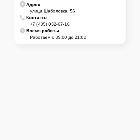
телефону горячей линии: +7 (495) 032-67-16. Наши специалисты
Адрес
оперативно проконсультируют по всем необходимым вопросам,
улица Шаболовка, 56
запишут на диагностику, подскажут с вариантами курьерской
Контакты
доставки или оформят выезд мастера в удобное время и место.
+7 (495) 032-67-16
Время работы
Работаем с 09:00 до 21:00