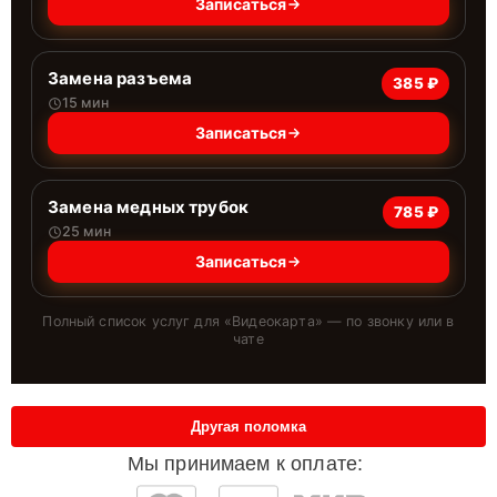
Записаться
Замена разъема
385 ₽
15 мин
Записаться
Замена медных трубок
785 ₽
25 мин
Записаться
Полный список услуг для «
Видеокарта
» — по звонку или в
чате
Другая поломка
Мы принимаем к оплате: