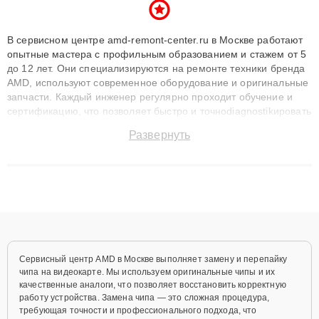
В сервисном центре amd-remont-center.ru в Москве работают
опытные мастера с профильным образованием и стажем от 5
до 12 лет. Они специализируются на ремонте техники бренда
AMD, используют современное оборудование и оригинальные
запчасти. Каждый инженер регулярно проходит обучение и
сертификацию, что позволяет быстро и точноdiagnostikировать
поломки и восстанавливать технику с сохранением гарантии
Развернуть
до 3 лет. Наши мастера решают сложные случаи: от замены
матриц и материнских плат до ремонта после залития и
восстановления данных. Благодаря высокой квалификации и
ответственному подходу клиенты получают быстрый,
качественный ремонт и понятные объяснения по результатам
диагностики.
Сервисный центр AMD в Москве выполняет замену и перепайку
чипа на видеокарте. Мы используем оригинальные чипы и их
качественные аналоги, что позволяет восстановить корректную
работу устройства. Замена чипа — это сложная процедура,
требующая точности и профессионального подхода, что