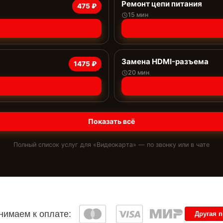
Ремонт цепи питания
475 ₽
15 мин
Замена HDMI-разъема
1475 ₽
20 мин
Показать всё
Полный список услуг для «
Видеокарта
» — по звонку или в чате
имаем к оплате:
Другая 