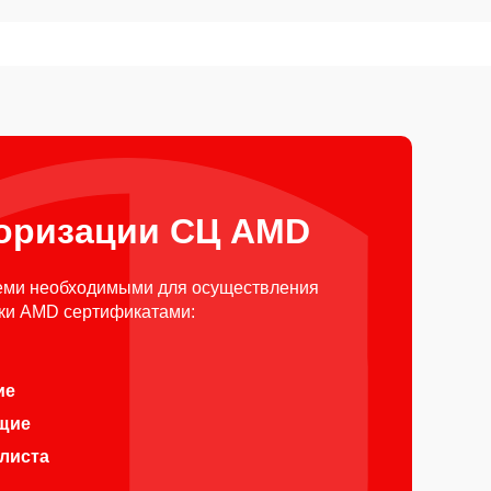
оризации СЦ AMD
еми необходимыми для осуществления
ки AMD сертификатами:
ие
щие
алиста