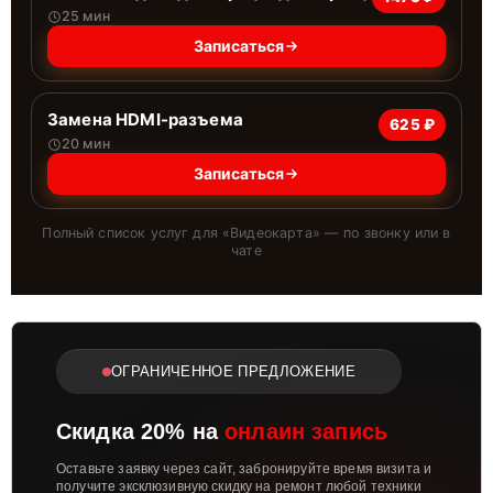
25 мин
Записаться
Замена HDMI-разъема
625 ₽
20 мин
Записаться
Полный список услуг для «
Видеокарта
» — по звонку или в
чате
ОГРАНИЧЕННОЕ ПРЕДЛОЖЕНИЕ
Скидка 20% на
онлаин запись
Оставьте заявку через сайт, забронируйте время визита и
получите эксклюзивную скидку на ремонт любой техники